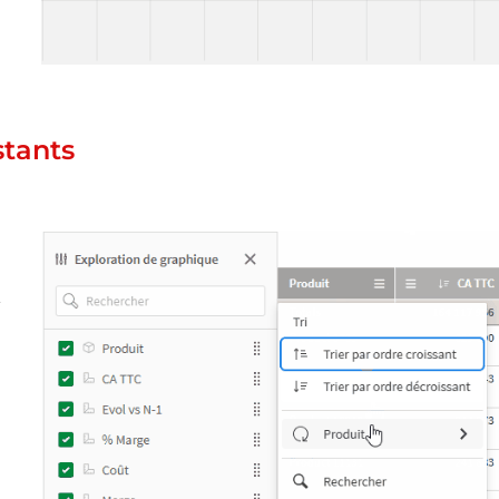
stants
.