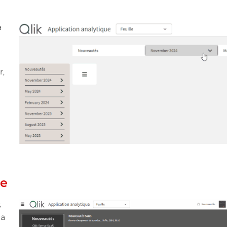
à
r,
ce
s
la