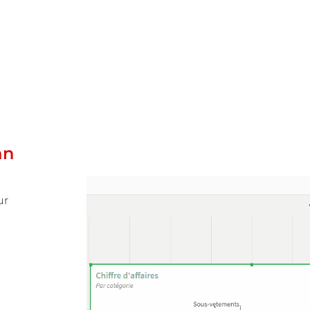
an
ur