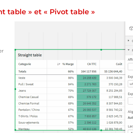
t table » et « Pivot table »
er