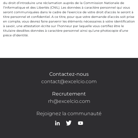
du droit d’introduire une réclamation auprès de la Commission Nationale de
l’Informatique et des Libertés (CNIL). Les données à caractère personnel qui vous
seront communiquées dans le cadre de l’exercice de votre droit d’accès le seront à
titre personnel et confidentiel. A ce titre, pour que votre demande d’accès soit prise
en compte, vous devrez faire parvenir les éléments nécessaires à votre identification
à savoir, une attestation écrite sur l’honneur par laquelle vous certifiez être le
titulaire desdites données à caractère personnel ainsi qu’une photocopie d’une
pièce d’identité.
Contactez-nous
contact@excelcio.com
Recrutement
rh@excelcio.com
Rejoignez la communauté