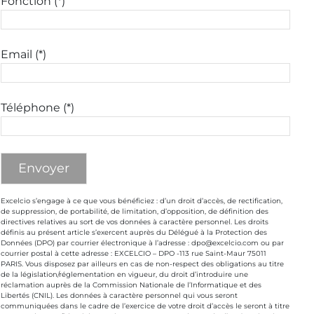
Fonction (*)
Email (*)
Téléphone (*)
Excelcio s’engage à ce que vous bénéficiez : d’un droit d’accès, de rectification,
de suppression, de portabilité, de limitation, d’opposition, de définition des
directives relatives au sort de vos données à caractère personnel. Les droits
définis au présent article s’exercent auprès du Délégué à la Protection des
Données (DPO) par courrier électronique à l’adresse : dpo@excelcio.com ou par
courrier postal à cette adresse : EXCELCIO – DPO -113 rue Saint-Maur 75011
PARIS. Vous disposez par ailleurs en cas de non-respect des obligations au titre
de la législation/réglementation en vigueur, du droit d’introduire une
réclamation auprès de la Commission Nationale de l’Informatique et des
Libertés (CNIL). Les données à caractère personnel qui vous seront
communiquées dans le cadre de l’exercice de votre droit d’accès le seront à titre