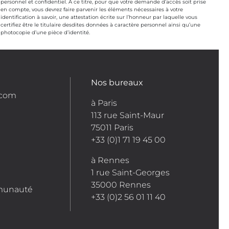
personnel et confidentiel. A ce titre, pour que votre demande d’accès soit prise
en compte, vous devrez faire parvenir les éléments nécessaires à votre
identification à savoir, une attestation écrite sur l’honneur par laquelle vous
certifiez être le titulaire desdites données à caractère personnel ainsi qu’une
photocopie d’une pièce d’identité.
Nos bureaux
.com
à Paris
113 rue Saint-Maur
75011 Paris
+33 (0)1 71 19 45 00
à Rennes
1 rue Saint-Georges
35000 Rennes
munauté
+33 (0)2 56 01 11 40