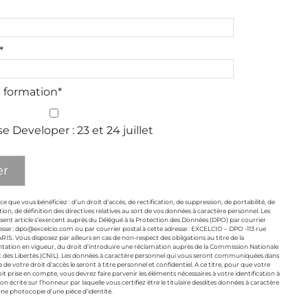
*
a formation*
e Developer : 23 et 24 juillet
ce que vous bénéficiez : d’un droit d’accès, de rectification, de suppression, de portabilité, de
tion, de définition des directives relatives au sort de vos données à caractère personnel. Les
résent article s’exercent auprès du Délégué à la Protection des Données (DPO) par courrier
resse : dpo@excelcio.com ou par courrier postal à cette adresse : EXCELCIO – DPO -113 rue
IS. Vous disposez par ailleurs en cas de non-respect des obligations au titre de la
ntation en vigueur, du droit d’introduire une réclamation auprès de la Commission Nationale
t des Libertés (CNIL). Les données à caractère personnel qui vous seront communiquées dans
e de votre droit d’accès le seront à titre personnel et confidentiel. A ce titre, pour que votre
t prise en compte, vous devrez faire parvenir les éléments nécessaires à votre identification à
ion écrite sur l’honneur par laquelle vous certifiez être le titulaire desdites données à caractère
une photocopie d’une pièce d’identité.