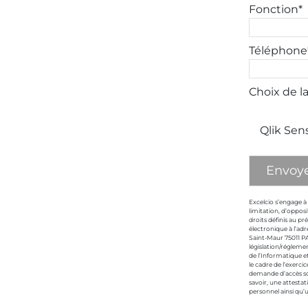
Fonction*
Téléphone
Choix de l
Qlik Sens
Excelcio s’engage à 
limitation, d’opposi
droits définis au p
électronique à l’ad
Saint-Maur 75011 PAR
législation/régleme
de l’Informatique e
le cadre de l’exercic
demande d’accès soi
savoir, une attestat
personnel ainsi qu’