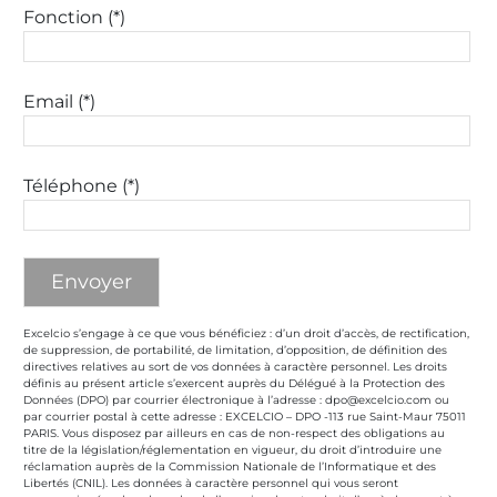
Fonction (*)
Email (*)
Téléphone (*)
Excelcio s’engage à ce que vous bénéficiez : d’un droit d’accès, de rectification,
de suppression, de portabilité, de limitation, d’opposition, de définition des
directives relatives au sort de vos données à caractère personnel. Les droits
définis au présent article s’exercent auprès du Délégué à la Protection des
Données (DPO) par courrier électronique à l’adresse : dpo@excelcio.com ou
par courrier postal à cette adresse : EXCELCIO – DPO -113 rue Saint-Maur 75011
PARIS. Vous disposez par ailleurs en cas de non-respect des obligations au
titre de la législation/réglementation en vigueur, du droit d’introduire une
réclamation auprès de la Commission Nationale de l’Informatique et des
Libertés (CNIL). Les données à caractère personnel qui vous seront