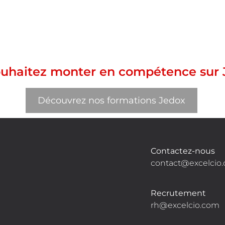
ouhaitez monter en compétence sur 
Découvrez nos formations Jedox
Contactez-nous
contact@excelcio
Recrutement
rh@excelcio.com