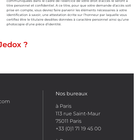
communiquées dans le cadre de l’exercice de votre droit d’accès le seront à
titre personnel et confidentiel. A ce titre, pour que votre demande d’accès soit
prise en compte, vous devrez faire parvenir les éléments nécessaires à votre
identification à savoir, une attestation écrite sur l’honneur par laquelle vous
certifiez être le titulaire desdites données à caractère personnel ainsi qu’une
photocopie d’une pièce d’identité.
Jedox ?
Nos bureaux
.com
à Paris
113 rue Saint-Maur
75011 Paris
+33 (0)1 71 19 45 00