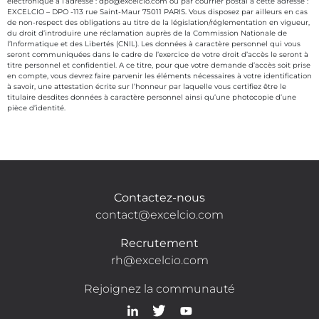
électronique à l’adresse : dpo@excelcio.com ou par courrier postal à cette adresse :
EXCELCIO – DPO -113 rue Saint-Maur 75011 PARIS. Vous disposez par ailleurs en cas
de non-respect des obligations au titre de la législation/réglementation en vigueur,
du droit d’introduire une réclamation auprès de la Commission Nationale de
l’Informatique et des Libertés (CNIL). Les données à caractère personnel qui vous
seront communiquées dans le cadre de l’exercice de votre droit d’accès le seront à
titre personnel et confidentiel. A ce titre, pour que votre demande d’accès soit prise
en compte, vous devrez faire parvenir les éléments nécessaires à votre identification
à savoir, une attestation écrite sur l’honneur par laquelle vous certifiez être le
titulaire desdites données à caractère personnel ainsi qu’une photocopie d’une
pièce d’identité.
Contactez-nous
contact@excelcio.com
Recrutement
rh@excelcio.com
Rejoignez la communauté