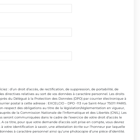
iez : d’un droit d’accès, de rectification, de suppression, de portabilité, de
 des directives relatives au sort de vos données à caractère personnel. Les droits
auprès du Délégué à la Protection des Données (DPO) par courrier électronique à
urrier postal à cette adresse : EXCELCIO – DPO -113 rue Saint-Maur 75011 PARIS.
on-respect des obligations au titre de la législation/réglementation en vigueur,
auprès de la Commission Nationale de l’Informatique et des Libertés (CNIL). Les
s seront communiquées dans le cadre de l’exercice de votre droit d’accès le
l. A ce titre, pour que votre demande d’accès soit prise en compte, vous devrez
à votre identification à savoir, une attestation écrite sur l’honneur par laquelle
es données à caractère personnel ainsi qu’une photocopie d’une pièce d’identité.