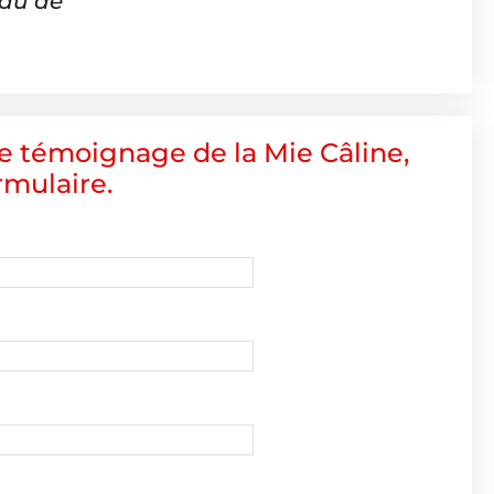
eau de
le témoignage de la Mie Câline,
rmulaire.