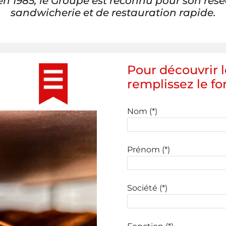
en 1985, le Groupe est reconnu pour son rés
sandwicherie et de restauration rapide.
Pour découvrir 
remplissez le fo
Nom (*)
Prénom (*)
Société (*)