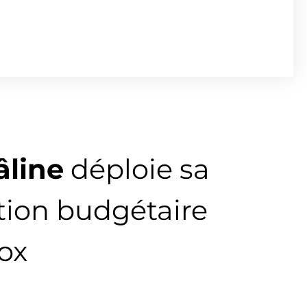
âline
déploie sa
tion budgétaire
ox